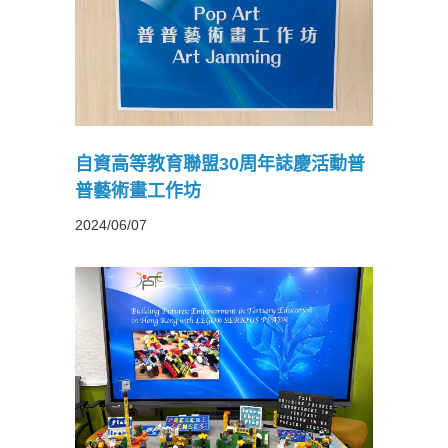
年誌慶活
坊
自資高等教育聯盟30周年誌慶活動普
普藝術畫工作坊
2024/06/07
年誌慶活
AY®工作