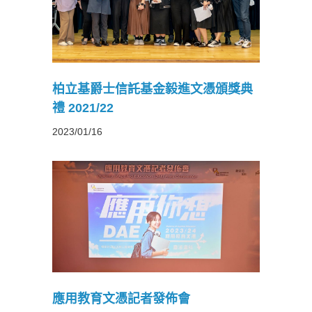
文憑頒獎
柏立基爵士信託基金毅進文憑頒獎典
禮 2021/22
2023/01/16
佈會
應用教育文憑記者發佈會