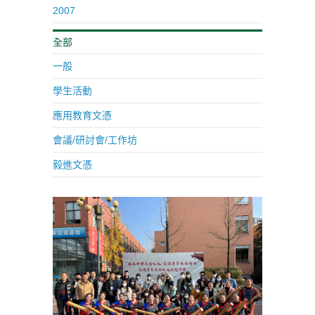
2007
全部
一般
學生活動
應用教育文憑
會議/研討會/工作坊
毅進文憑
習活動』
年)