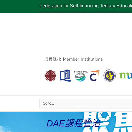
Federation for Self-financing Tertiary Educat
Go to...
DAE課程管治